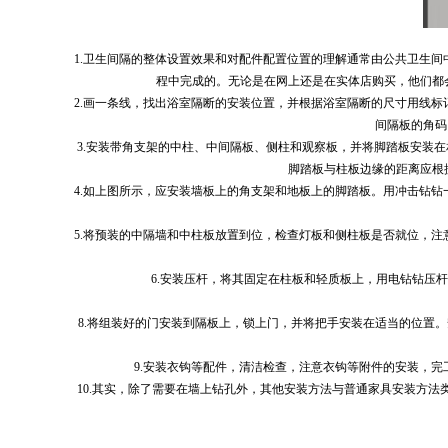
1.卫生间隔的整体设置效果和对配件配置位置的理解通常由公共卫生
程中完成的。无论是在网上还是在实体店购买，他们都
2.画一条线，找出浴室隔断的安装位置，并根据浴室隔断的尺寸用线
间隔板的角码
3.安装带角支架的中柱、中间隔板、侧柱和观察板，并将脚踏板安装
脚踏板与柱板边缘的距离应根
4.如上图所示，应安装墙板上的角支架和地板上的脚踏板。用冲击钻钻
5.将预装的中隔墙和中柱板放置到位，检查灯板和侧柱板是否就位，
6.安装压杆，将其固定在柱板和轻质板上，用电钻钻压杆
8.将组装好的门安装到隔板上，锁上门，并将把手安装在适当的位置。安
9.安装衣钩等配件，清洁检查，注意衣钩等附件的安装，
10.其实，除了需要在墙上钻孔外，其他安装方法与普通家具安装方