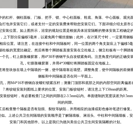
间中的杠杆、侧柱面板、门板、把手、锁、中心柱面板、鞋底、角落、中心面板、观光
会打包并安装它们，或者支付一定的安装费来帮助您安装它们。下面详细介绍
太原市
标记安装位置。如上图所示，浴室的规划位置是根据具体浴室隔断的整体安装工程确定
，上下部分应偏移5毫米，以避免两个螺丝接触；此外，在计算尺寸时，一定要用侧
在相应位置。请注意，在连接中柱和中间隔板时，同一位置的两个角支架应上下偏移5
据柱板的宽度比确定。然后将整个脚踏板直接安装在立柱板上，侧立柱板有一个脚踏
一个孔，钉上膨胀橡胶塞，用4*30不锈钢平头自攻锁紧角码。注意角度代码的正确
孔，钉膨胀橡胶塞，并用4*30螺钉将脚踏板固定在地板上。
注意将垫块放在墙上中隔墙的一侧，使中隔墙靠近墙壁。调整角度，使中间隔板的前侧
侧板和中间隔板是否在同一平面上。
孔，用M4*16不锈钢自攻螺钉锁紧压杆；测量门顶部和底部之间的内部空间距离偏差
7.将铰链安装到图纸上要求的位置。安装门板铰链时，请注意上下150mm的距离。
装铰链时，有必要检查门之间的间隙在2-3.5mm以内。单面缝制的宽度误差为0.
间的间隙。
完工后检查整个隔板是否有划痕、裂纹等缺陷，并用相应的油漆或彩色修补笔进行修复
法类似。上述公共卫生间隔墙的安装顺序是了解隔墙板、淋浴头、中柱和中间隔墙板，
安装门和其他部件。以上是我们为德兴美佳公共卫生间安装隔断的计划。