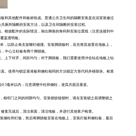
面板和其他配件和板材组成。普通公共卫生间的隔断安装是在浴室装修过
公共厕所隔断的安装方法
，以及卫生间隔断的安装过程。
的。根据配件的实际情况，画出脚座的角码和安装位置线（注意连接到中
板覆盖透明板。
毫米，以防止角支架螺钉碰撞。安装脚踏板时，应先将其放置在地板上，
板，中心立柱板有两个脚踏板。
安装。上下对齐，间距均匀；对于脚踏板，我们需要使用冲击钻在地板上钻
垂直。使用与锁定基准板和侧柱相同的方法锁定方形代码并移除块。检查
在0.5毫米以内；注意调整中柱和侧柱，使其共面且垂直。
5mm，相邻门之间的间隙均匀。安装锁铰链锁时，请在安装锁之前调整锁之
。修复完成后，清洁表面，清洁地板，并进行其他客户检查。
安装侧柱和灯板，然后将脚踏板安装在地板上，安装灯板和侧柱板，最后