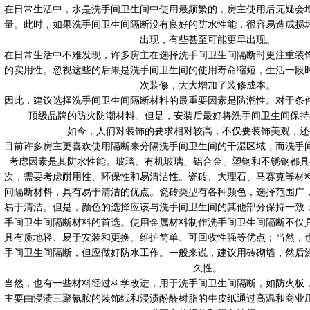
在日常生活中，水是洗手间卫生间中使用最频繁的，房主使用后无疑会
量。此时，如果洗手间卫生间隔断没有良好的防水性能，很容易造成损坏
出现，有些甚至可能更早出现。
在日常生活中不难发现，许多房主在选择洗手间卫生间隔断时更注重装
的实用性。忽视这些的后果是洗手间卫生间的使用寿命缩短，生活一段
次装修，大大增加了装修成本。
因此，建议选择洗手间卫生间隔断材料的最重要因素是防潮性。对于条
顶级品牌的防火防潮材料。但是，安装后最好将洗手间卫生间保持
如今，人们对装饰的要求相对较高，不仅要装饰美观，还
目前许多房主更喜欢使用隔断来分隔洗手间卫生间的干湿区域，而洗手
考虑因素是其防水性能。玻璃、有机玻璃、铝合金、塑钢和不锈钢都具
次，需要考虑耐用性、环保性和易清洁性。瓷砖、大理石、马赛克等材
间隔断材料，具有易于清洁的优点。瓷砖类型有各种颜色，选择范围广
易于清洁。但是，颜色的选择应该与洗手间卫生间的其他部分保持一致
手间卫生间隔断材料的首选。使用金属材料制作洗手间卫生间隔断不仅
具有质地轻、易于安装和更换、维护简单、可回收性强等优点；当然，
手间卫生间隔断，但应做好防水工作。一般来说，建议用砖砌墙，然后
久性。
当然，也有一些材料经过科学改进，用于洗手间卫生间隔断，如防火板
主要由浸渍三聚氰胺的装饰纸和浸渍酚醛树脂的牛皮纸通过高温和商业