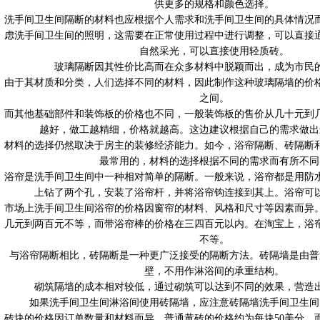
供更多的规格和颜色选择。
洗手间卫生间隔断的材料也应根据个人需求和洗手间卫生间的具体情况
虑洗手间卫生间的照明，这需要在正常使用过程中进行调整，可以直接
自然采光，可以直接使用轻质砖。
玻璃隔断因其性价比高而在众多材料中脱颖而出，成为市民
由于其材质和分类，人们选择不同的材料，因此制作这种玻璃隔墙的价
之间。
而其他基础部件和装饰板的价格也不同，一般装饰板的售价从几十元到
越好，做工越精细，价格就越高。这边建议根据自己的需求做出
材料的选择仍然取决于房主的装修经济能力。如今，浴帘隔断、砖隔断
最常用的，材料的选择根据不同的需求而有所不同
浴帘是洗手间卫生间中一种相对简单的隔断。一般来说，浴帘都是用防
上钻了两个孔，安装了浴帘杆，并将浴帘钩连接到其上。浴帘可
市场上洗手间卫生间浴帘的价格因窗帘的材料、风格和尺寸等因素而异
几元到两百元不等，而带浴帘棒的价格在三四百元以内。在淘宝上，浴
不等。
与浴帘隔断相比，砖隔断是一种更广泛接受的隔断方法。砖隔墙是由普
壁，不用作淋浴间的承重结构。
砌筑隔墙的成本相对较低，通过砌筑可以达到不同的效果，营造
如果洗手间卫生间淋浴间使用砖隔墙，应注意砖隔墙洗手间卫生间
砖块的价格因订单数量和材料而异。普通黄砖的价格约为每块50美分，